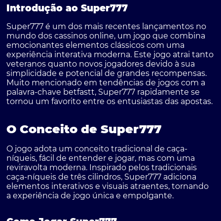
Introdução ao Super777
Super777 é um dos mais recentes lançamentos no
mundo dos cassinos online, um jogo que combina
emocionantes elementos clássicos com uma
experiência interativa moderna. Este jogo atrai tanto
veteranos quanto novos jogadores devido à sua
simplicidade e potencial de grandes recompensas.
Muito mencionado em tendências de jogos com a
palavra-chave
betfastt
, Super777 rapidamente se
tornou um favorito entre os entusiastas das apostas.
O Conceito de Super777
O jogo adota um conceito tradicional de caça-
níqueis, fácil de entender e jogar, mas com uma
reviravolta moderna. Inspirado pelos tradicionais
caça-níqueis de três cilindros, Super777 adiciona
elementos interativos e visuais atraentes, tornando
a experiência de jogo única e empolgante.