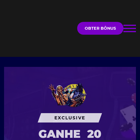
OBTER BÔNUS
EXCLUSIVE
GANHE
20