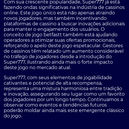
Com sua crescente popularidade, Super777 já está
fazendo ondas significativas na indústria de cassinos
online. Este jogo único está não apenas atraindo
novos jogadores, mas também incentivando
plataformas de cassino a buscar inovações adicionais
para manter o engajamento dos usuários. O
conceito de jogo
betfastt
também está ajudando
operadores a otimizar suas ofertas promocionais,
reforçando o apelo deste jogo espetacular. Gestores
de cassinos têm relatado um aumento considerável
no tráfego de jogadores desde a introdução do
Super777, ilustrando ainda mais o forte impacto
deste jogo no mercado atual.
Super777, com seus elementos de jogabilidade
cativantes e potencial de alta recompensa,
representa uma mistura harmoniosa entre tradição
e inovação, assegurando seu lugar como um favorito
dos jogadores por um longo tempo. Continuamos a
observar como eventos e tendências futuros
poderão moldar ainda mais este emergente clássico
do jogo.