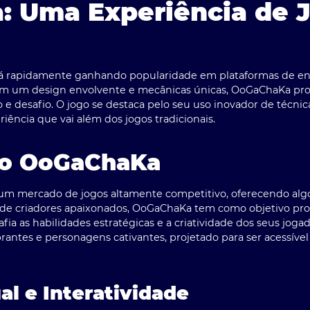
 Uma Experiência de 
 rapidamente ganhando popularidade em plataformas de ent
om um design envolvente e mecânicas únicas, OoGaChaKa pro
 e desafio. O jogo se destaca pelo seu uso inovador de técnic
iência que vai além dos jogos tradicionais.
ao OoGaChaKa
 mercado de jogos altamente competitivo, oferecendo algo 
de criadores apaixonados, OoGaChaKa tem como objetivo pro
a as habilidades estratégicas e a criatividade dos seus jog
rantes e personagens cativantes, projetado para ser acessível
al e Interatividade