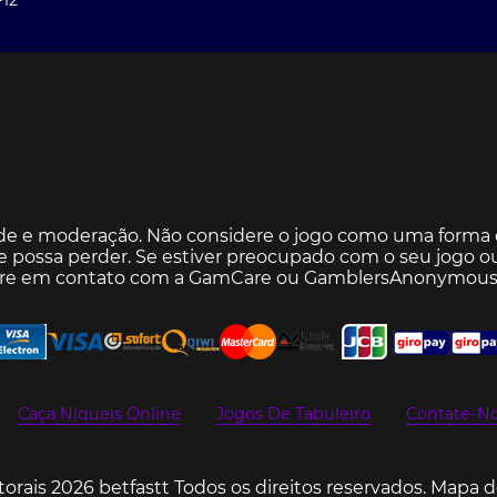
-12
de e moderação. Não considere o jogo como uma forma d
 possa perder. Se estiver preocupado com o seu jogo ou 
tre em contato com a
GamCare
ou
GamblersAnonymou
Caça Níqueis Online
Jogos De Tabuleiro
Contate-N
torais 2026 betfastt Todos os direitos reservados.
Mapa d