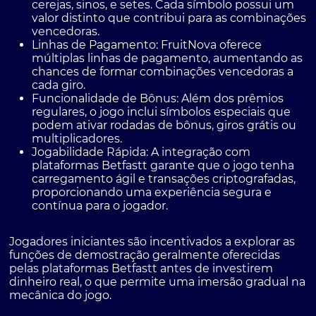
cerejas, sinos, e setes. Cada símbolo possui um
valor distinto que contribui para as combinações
vencedoras.
Linhas de Pagamento:
FruitNova oferece
múltiplas linhas de pagamento, aumentando as
chances de formar combinações vencedoras a
cada giro.
Funcionalidade de Bônus:
Além dos prêmios
regulares, o jogo inclui símbolos especiais que
podem ativar rodadas de bônus, giros grátis ou
multiplicadores.
Jogabilidade Rápida:
A integração com
plataformas Betfastt garante que o jogo tenha
carregamento ágil e transações criptografadas,
proporcionando uma experiência segura e
contínua para o jogador.
Jogadores iniciantes são incentivados a explorar as
funções de demostração geralmente oferecidas
pelas plataformas Betfastt antes de investirem
dinheiro real, o que permite uma imersão gradual na
mecânica do jogo.