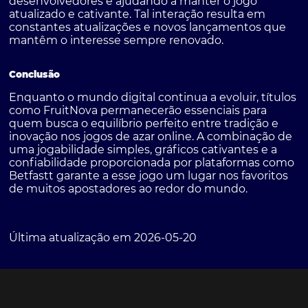
desenvolvedores e ajudando a manter o jogo
atualizado e cativante. Tal interação resulta em
constantes atualizações e novos lançamentos que
mantêm o interesse sempre renovado.
Conclusão
Enquanto o mundo digital continua a evoluir, títulos
como FruitNova permanecerão essenciais para
quem busca o equilíbrio perfeito entre tradição e
inovação nos jogos de azar online. A combinação de
uma jogabilidade simples, gráficos cativantes e a
confiabilidade proporcionada por plataformas como
Betfastt garante a esse jogo um lugar nos favoritos
de muitos apostadores ao redor do mundo.
Última atualização em 2026-05-20