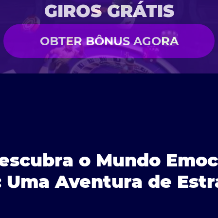
GIROS GRÁTIS
OBTER BÔNUS AGORA
 Descubra o Mundo Emoc
 Uma Aventura de Estr