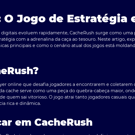
 O Jogo de Estratégia 
 digitais evoluem rapidamente,
CacheRush
surge como uma p
tégia com a adrenalina da caça ao tesouro. Neste artigo, ex
cas principais e como o cenário atual dos jogos está moldand
heRush?
er online que desafia jogadores a encontrarem e coletarem 
Cada cache serve como uma peça do quebra-cabeça maior, on
de quem sai vitorioso. O jogo atrai tanto jogadores casuais q
a rica e dinâmica.
ar em CacheRush