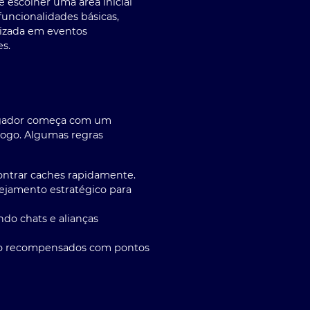
e escolher uma área inicial
funcionalidades básicas,
izada em eventos
es.
 jogador começa com um
jogo. Algumas regras
ontrar caches rapidamente.
ejamento estratégico para
do chats e alianças
 são recompensados com pontos