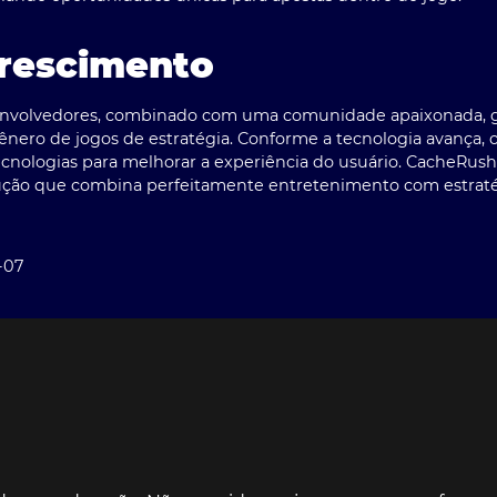
Crescimento
senvolvedores, combinado com uma comunidade apaixonada, 
ro de jogos de estratégia. Conforme a tecnologia avança, o 
ecnologias para melhorar a experiência do usuário. CacheRus
ução que combina perfeitamente entretenimento com estraté
-07